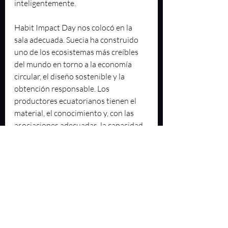
inteligentemente.
Habit Impact Day nos colocó en la 
sala adecuada. Suecia ha construido 
uno de los ecosistemas más creíbles 
del mundo en torno a la economía 
circular, el diseño sostenible y la 
obtención responsable. Los 
productores ecuatorianos tienen el 
material, el conocimiento y, con las 
asociaciones adecuadas, la capacidad 
de construir cadenas de suministro 
que cumplan con los estándares que 
las marcas europeas exigen cada vez 
más.
La oportunidad es concreta: 
cosechadores de tagua ecuatorianos. 
Diseñadores suecos. Marcas de moda 