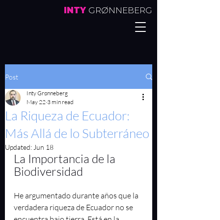
INTY
GRØNNEBERG
Post
Inty Grønneberg
May 22
3 min read
La Riqueza de Ecuador:
Más Allá de lo Subterráneo
Updated:
Jun 18
La Importancia de la 
Biodiversidad
He argumentado durante años que la 
verdadera riqueza de Ecuador no se 
encuentra bajo tierra. Está en la 