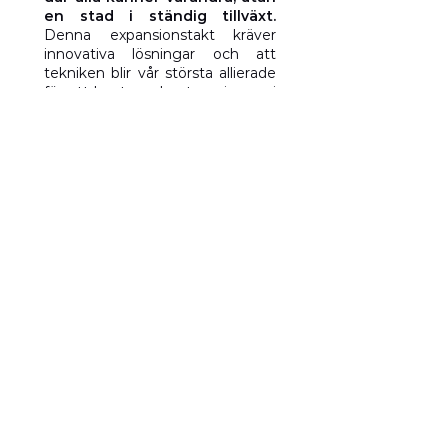
en stad i ständig tillväxt.
Denna expansionstakt kräver
innovativa lösningar och att
tekniken blir vår största allierade
för att hantera de utmaningar vi
står inför.
Nog med improvisationen och
rädslan för förändring.
Traditionell politik orsakade
den kris vi upplever idag. Det
är dags för nya ledare med
dokumenterad erfarenhet av
att arbeta för och med
staden. Medborgare med
mänsklighet,
miljömedvetenhet och en
innovativ vision. Endast på
detta sätt kommer vi att
kunna förvandla Quito till en
framtidsstad.