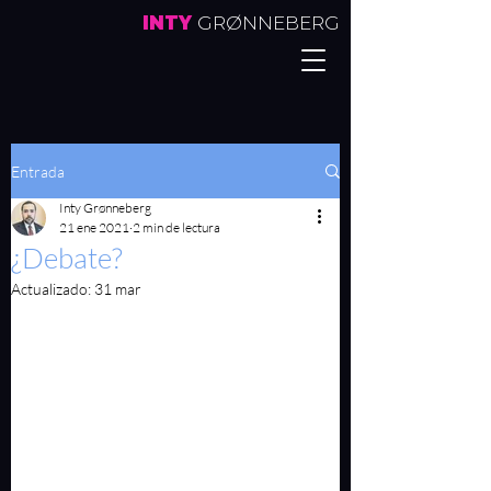
INTY
GRØNNEBERG
Entrada
Inty Grønneberg
21 ene 2021
2 min de lectura
¿Debate?
Actualizado:
31 mar