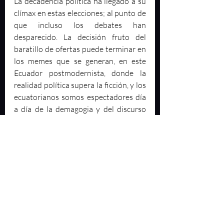
La decadencia política ha llegado a su 
clímax en estas elecciones; al punto de 
que incluso los debates han 
desparecido. La decisión fruto del 
baratillo de ofertas puede terminar en 
los memes que se generan, en este 
Ecuador postmodernista, donde la 
realidad política supera la ficción, y los 
ecuatorianos somos espectadores día 
a día de la demagogia y del discurso 
vacío. La pregunta es: Los debates 
¿Cumplieron su objetivo?
Entradas recientes
Ver todo