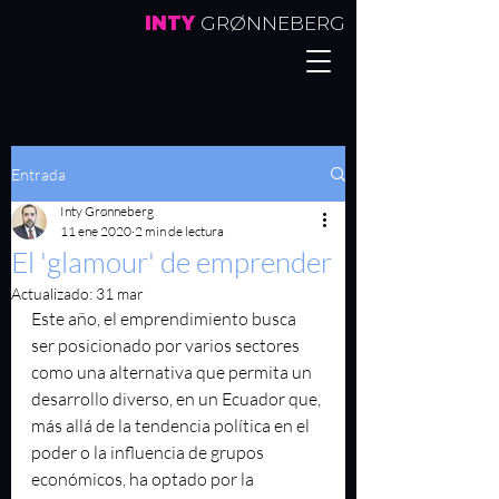
INTY
GRØNNEBERG
Entrada
Inty Grønneberg
11 ene 2020
2 min de lectura
El 'glamour' de emprender
Actualizado:
31 mar
Este año, el emprendimiento busca 
ser posicionado por varios sectores 
como una alternativa que permita un 
desarrollo diverso, en un Ecuador que, 
más allá de la tendencia política en el 
poder o la influencia de grupos 
económicos, ha optado por la 